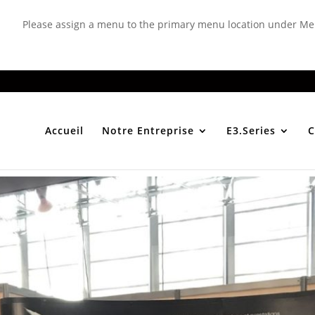
Please assign a menu to the primary menu location under Me
Accueil
Notre Entreprise
E3.Series
C